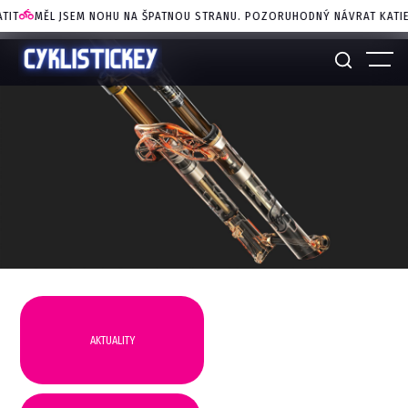
JSEM NOHU NA ŠPATNOU STRANU. POZORUHODNÝ NÁVRAT KATIE ARCHIBAL
AKTUALITY