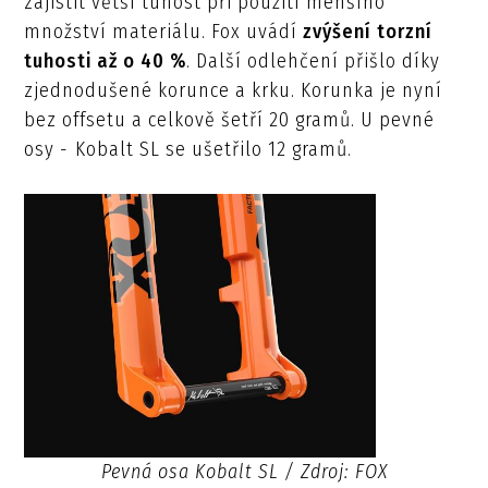
zajistit větší tuhost při použití menšího
množství materiálu. Fox uvádí
zvýšení torzní
tuhosti až o 40 %
. Další odlehčení přišlo díky
zjednodušené korunce a krku. Korunka je nyní
bez offsetu a celkově šetří 20 gramů. U pevné
osy - Kobalt SL se ušetřilo 12 gramů.
Pevná osa Kobalt SL / Zdroj: FOX