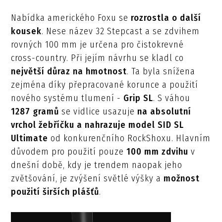
Nabídka amerického Foxu se
rozrostla o další
kousek
. Nese název 32 Stepcast a se zdvihem
rovných 100 mm je určena pro čistokrevné
cross-country. Při jejím návrhu se kladl co
největší důraz na hmotnost
. Ta byla snížena
zejména díky přepracované korunce a použití
nového systému tlumení -
Grip SL
. S váhou
1287 gramů
se vidlice usazuje
na absolutní
vrchol žebříčku a nahrazuje model SID SL
Ultimate
od konkurenčního RockShoxu. Hlavním
důvodem pro použití pouze
100 mm zdvihu
v
dnešní době, kdy je trendem naopak jeho
zvětšování, je zvýšení světlé výšky a
možnost
použití širších plášťů
.