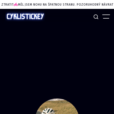
IT
MĚL JSEM NOHU NA ŠPATNOU STRANU. POZORUHODNÝ NÁVRAT KATIE 