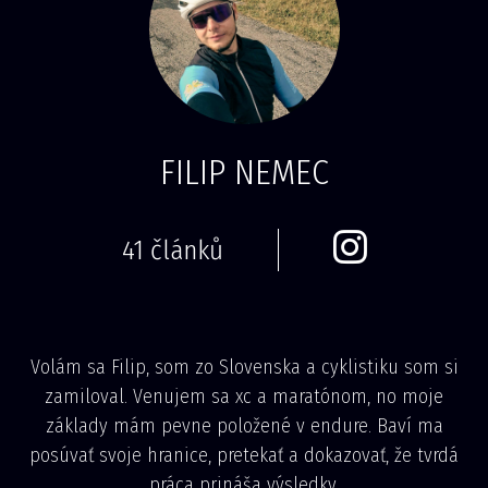
FILIP NEMEC
41 článků
Volám sa Filip, som zo Slovenska a cyklistiku som si
zamiloval. Venujem sa xc a maratónom, no moje
základy mám pevne položené v endure. Baví ma
posúvať svoje hranice, pretekať a dokazovať, že tvrdá
práca prináša výsledky.